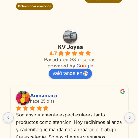
Seleccionar opciones
KV Joyas
4.7
Basado en 93 reseñas.
powered by
G
o
o
g
l
e
valóranos en
Anmamaca
hace 25 días
Son absolutamente espectaculares tanto 
productos como atencion. Hoy recibimos alianza 
y cadenita que mandamos a reparar, el trabajo 
fue excelente. Somos clientes y estamos 