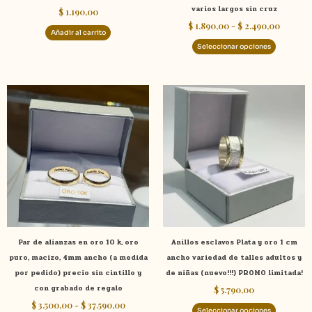
varios largos sin cruz
$
1.190,00
la
$
1.890,00
-
$
2.490,00
página
Añadir al carrito
de
Seleccionar opciones
product
Rango
Este
Este
de
producto
product
precios:
tiene
tiene
desde
$ 3.500,00
múltiples
múltiple
hasta
variantes.
variante
$ 37.590,00
Las
Las
opciones
opcione
se
se
pueden
pueden
elegir
elegir
Par de alianzas en oro 10 k, oro
Anillos esclavos Plata y oro 1 cm
en
en
puro, macizo, 4mm ancho (a medida
ancho variedad de talles adultos y
la
la
por pedido) precio sin cintillo y
de niñas (nuevo!!!) PROMO limitada!
página
página
con grabado de regalo
$
5.790,00
de
de
$
3.500,00
-
$
37.590,00
producto
product
Seleccionar opciones