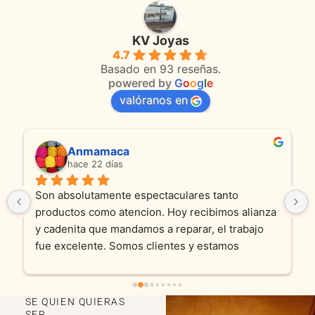
KV Joyas
4.7
Basado en 93 reseñas.
powered by
G
o
o
g
l
e
valóranos en
Anmamaca
hace 22 días
Son absolutamente espectaculares tanto 
productos como atencion. Hoy recibimos alianza 
y cadenita que mandamos a reparar, el trabajo 
fue excelente. Somos clientes y estamos 
encantados! Muchas gracias KV joyas
SE QUIEN QUIERAS
SER