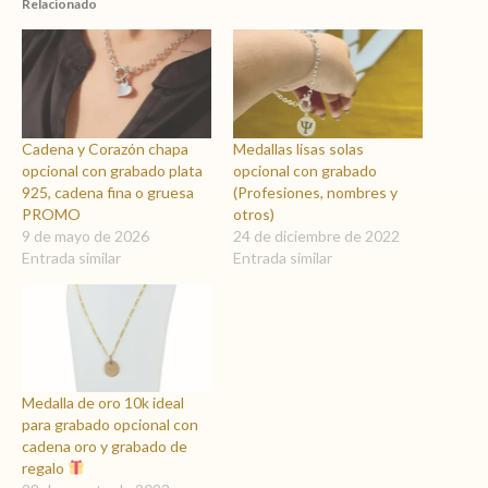
Relacionado
cantidad
Cadena y Corazón chapa
Medallas lisas solas
opcional con grabado plata
opcional con grabado
925, cadena fina o gruesa
(Profesiones, nombres y
PROMO
otros)
9 de mayo de 2026
24 de diciembre de 2022
Entrada similar
Entrada similar
Medalla de oro 10k ideal
para grabado opcional con
cadena oro y grabado de
regalo