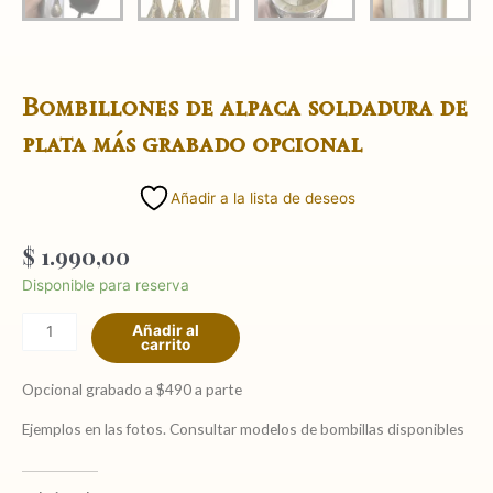
Bombillones de alpaca soldadura de
plata más grabado opcional
Añadir a la lista de deseos
$
1.990,00
Bombillones
Disponible para reserva
de
Añadir al
alpaca
carrito
soldadura
de
Opcional grabado a $490 a parte
plata
Ejemplos en las fotos. Consultar modelos de bombillas disponibles
más
grabado
opcional