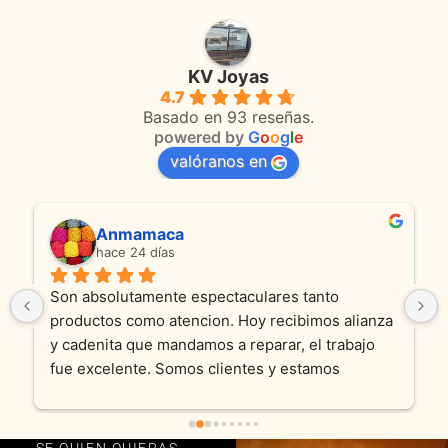
KV Joyas
4.7
Basado en 93 reseñas.
powered by
G
o
o
g
l
e
valóranos en
Anmamaca
hace 24 días
Son absolutamente espectaculares tanto 
productos como atencion. Hoy recibimos alianza 
y cadenita que mandamos a reparar, el trabajo 
fue excelente. Somos clientes y estamos 
encantados! Muchas gracias KV joyas