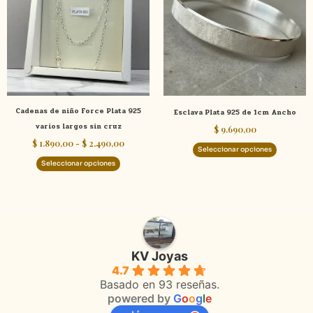
$ 1.890,00
múltiples
múltiple
hasta
variantes.
variante
$ 2.490,00
Las
Las
opciones
opcione
se
se
pueden
pueden
elegir
elegir
Cadenas de niño Force Plata 925
Esclava Plata 925 de 1cm Ancho
en
en
varios largos sin cruz
$
9.690,00
la
la
$
1.890,00
-
$
2.490,00
página
página
Seleccionar opciones
de
de
Seleccionar opciones
producto
product
KV Joyas
4.7
Basado en 93 reseñas.
powered by
G
o
o
g
l
e