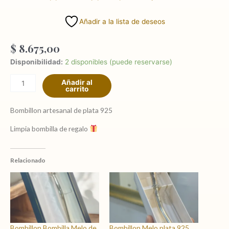
Añadir a la lista de deseos
$
8.675,00
Bombillon
Disponibilidad:
2 disponibles (puede reservarse)
Melo
Añadir al
plata
carrito
925
maciza
Bombillon artesanal de plata 925
cantidad
Limpia bombilla de regalo
Relacionado
Bombillon Bombilla Melo de
Bombillon Melo plata 925