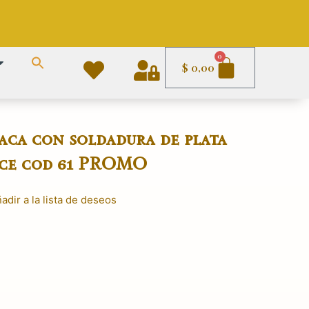
Carrito
0
$
0,00
aca con soldadura de plata
nce cod 61 PROMO
adir a la lista de deseos
El
precio
actual
es:
.
$ 1.490,00.