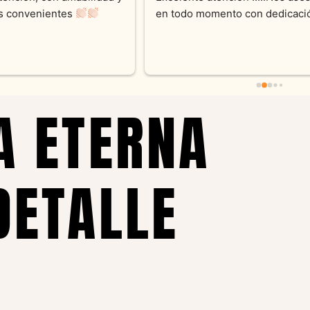
momento con dedicación.
Joyas y siempre muy confor
sus productos. Una Belleza 
pieza y siempre satisfecha c
pedidos personalizados .10
recomendable
A ETERNA
DETALLE