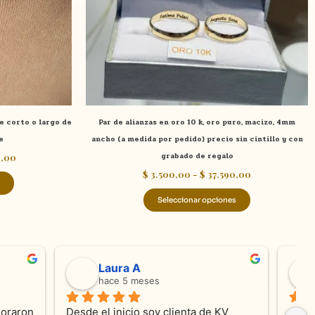
se
se
pueden
pueden
elegir
elegir
en
en
la
la
página
página
de
de
e corto o largo de
Par de alianzas en oro 10 k, oro puro, macizo, 4mm
producto
producto
e
ancho (a medida por pedido) precio sin cintillo y con
0,00
grabado de regalo
$
3.500,00
-
$
37.590,00
Seleccionar opciones
valentina silva
hace 5 meses
e KV 
Muy linda atención, me encanta!!!Es la 
E