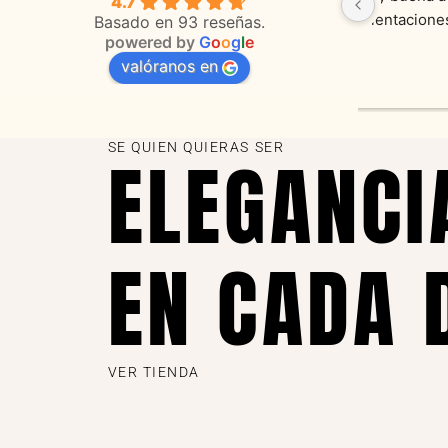
4.7
 
orientaciones convenientes 
en todo 
Basado en 93 reseñas.
powered by
G
o
o
g
l
e
valóranos en
s 
as
SE QUIEN QUIERAS SER
ELEGANCI
EN CADA 
VER TIENDA