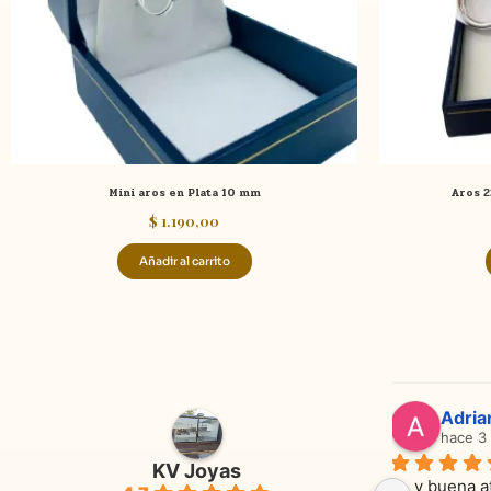
Mini aros en Plata 10 mm
Aros 2
$
1.190,00
Añadir al carrito
Adriana Ghisoli
Sa
hace 3 meses
ha
KV Joyas
Muy buena atención, con amabilidad y 
Excelente