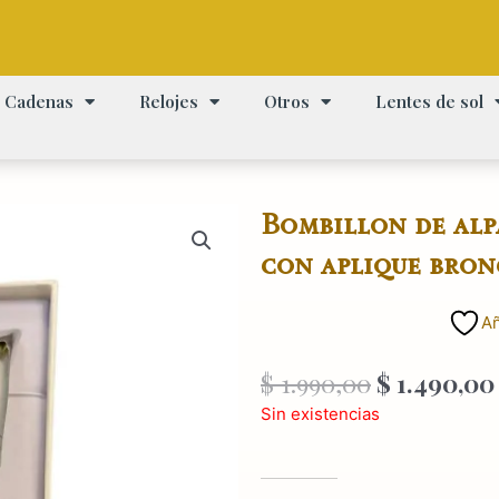
Cadenas
Relojes
Otros
Lentes de sol
Bombillon de alp
con aplique bro
Añ
El
$
1.990,00
$
1.490,00
precio
Sin existencias
original
era:
$ 1.990,00