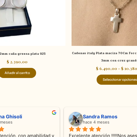
Cadenas italy Plata maciza 70Cm Forc
2mm caña gruesa plata 925
3mm con cruz grand
$
2.390,00
$
6.490,00
-
$
10.38
Añadir al carrito
Seleccionar opciones
ndra Ramos
Laura A
ce 4 meses
hace 5 meses
 atención !!!!!Nos asesoraron 
Desde el inicio soy clienta d