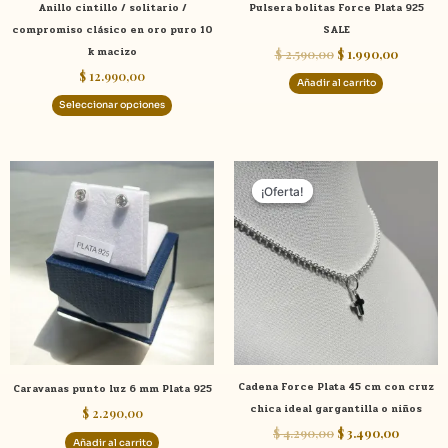
Anillo cintillo / solitario /
Pulsera bolitas Force Plata 925
en
compromiso clásico en oro puro 10
SALE
la
k macizo
$
2.590,00
$
1.990,00
página
$
12.990,00
de
Añadir al carrito
producto
Seleccionar opciones
El
El
precio
precio
¡Oferta!
¡Oferta!
original
actual
era:
es:
$ 4.290,00.
$ 3.490,
Cadena Force Plata 45 cm con cruz
Caravanas punto luz 6 mm Plata 925
chica ideal gargantilla o niños
$
2.290,00
$
4.290,00
$
3.490,00
Añadir al carrito