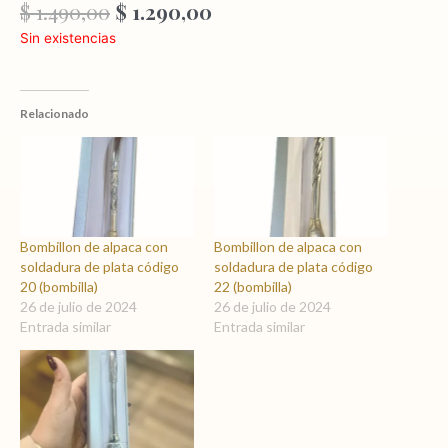
El
El
$
1.490,00
$
1.290,00
precio
precio
Sin existencias
original
actual
era:
es:
$ 1.490,00.
$ 1.290,00.
Relacionado
Bombillon de alpaca con
Bombillon de alpaca con
soldadura de plata código
soldadura de plata código
20 (bombilla)
22 (bombilla)
26 de julio de 2024
26 de julio de 2024
Entrada similar
Entrada similar