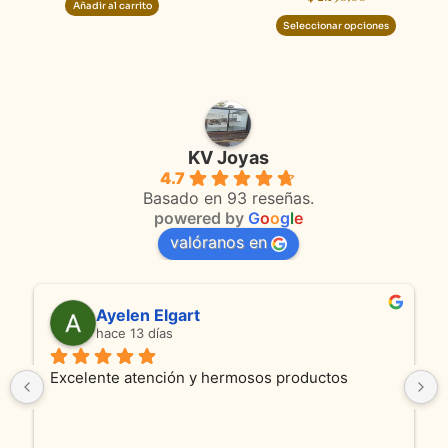
Añadir al carrito
de
Seleccionar opciones
product
KV Joyas
4.7
Basado en 93 reseñas.
powered by
G
o
o
g
l
e
valóranos en
Ayelen Elgart
hace 13 días
Excelente atención y hermosos productos