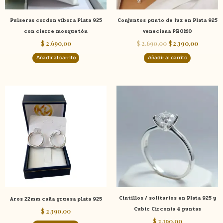
Pulseras cordon víbora Plata 925
Conjuntos punto de luz en Plata 925
con cierre mosquetón
veneciana PROMO
$
2.690,00
$
2.690,00
$
2.390,00
Añadir al carrito
Añadir al carrito
Este
product
tiene
múltiple
variante
Las
opcione
se
pueden
elegir
Cintillos / solitarios en Plata 925 y
Aros 22mm caña gruesa plata 925
en
Cubic Circonia 4 puntas
$
2.390,00
la
$
2.190,00
página