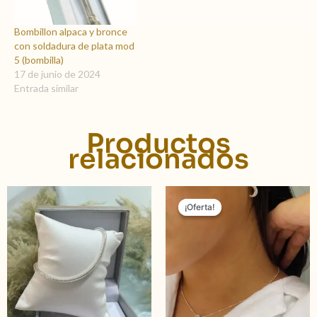
Bombillon alpaca y bronce
con soldadura de plata mod
5 (bombilla)
17 de junio de 2024
Entrada similar
Productos
relacionados
El
El
precio
precio
¡Oferta!
¡Oferta!
original
actual
era:
es:
$ 2.690,00.
$ 2.390,