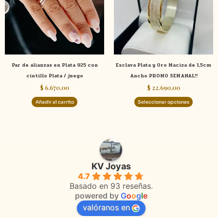
variante
Las
opcione
se
pueden
elegir
Par de alianzas en Plata 925 con
Esclava Plata y Oro Maciza de 1,5cm
en
cintillo Plata / juego
Ancho PROMO SEMANAL!!
la
$
6.670,00
$
22.690,00
página
de
Añadir al carrito
Seleccionar opciones
product
KV Joyas
4.7
Basado en 93 reseñas.
powered by
G
o
o
g
l
e
valóranos en