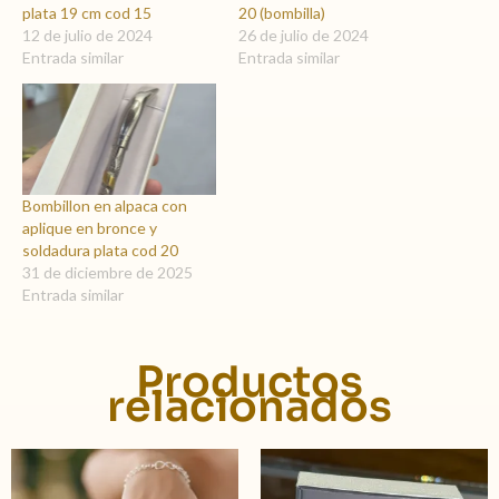
plata 19 cm cod 15
20 (bombilla)
12 de julio de 2024
26 de julio de 2024
Entrada similar
Entrada similar
Bombillon en alpaca con
aplique en bronce y
soldadura plata cod 20
31 de diciembre de 2025
Entrada similar
Productos
relacionados
Rango
Este
Este
de
producto
product
precios