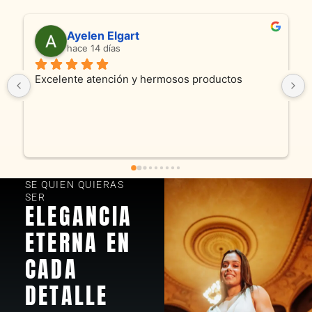
Anmamaca
hace 24 días
Son absolutamente espectaculares tanto 
productos como atencion. Hoy recibimos alianza 
y cadenita que mandamos a reparar, el trabajo 
fue excelente. Somos clientes y estamos 
encantados! Muchas gracias KV joyas
SE QUIEN QUIERAS
SER
ELEGANCIA
ETERNA EN
CADA
DETALLE