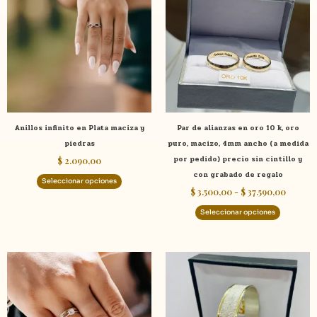
tiene
tiene
desde
$ 3.500
múltiples
múltiple
hasta
variantes.
variante
$ 37.59
Las
Las
opciones
opcione
se
se
pueden
pueden
elegir
elegir
Anillos infinito en Plata maciza y
Par de alianzas en oro 10 k, oro
en
en
piedras
puro, macizo, 4mm ancho (a medida
la
la
por pedido) precio sin cintillo y
$
2.090,00
página
página
con grabado de regalo
de
de
Seleccionar opciones
$
3.500,00
-
$
37.590,00
producto
product
Seleccionar opciones
Este
product
tiene
múltiple