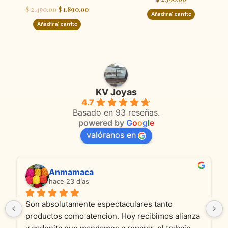
$
2.490,00
$
1.890,00
Añadir al carrito
Añadir al carrito
KV Joyas
4.7
Basado en 93 reseñas.
powered by
G
o
o
g
l
e
valóranos en
Anmamaca
hace 23 días
Son absolutamente espectaculares tanto 
productos como atencion. Hoy recibimos alianza 