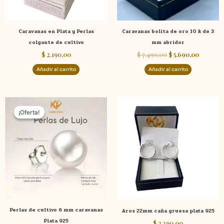
Caravanas en Plata y Perlas
Caravanas bolita de oro 10 k de 3
colgante de cultivo
mm abridor
$
2.190,00
$
7.490,00
$
5.690,00
Añadir al carrito
Añadir al carrito
El
El
precio
precio
¡Oferta!
¡Oferta!
original
actual
era:
es:
$ 2.490,00.
$ 1.890,00.
Perlas de cultivo 6 mm caravanas
Aros 22mm caña gruesa plata 925
Plata 925
$
2.390,00