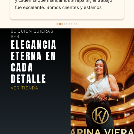
y cadenita que mandamos a reparar, el trabajo 
fue excelente. Somos clientes y estamos 
encantados! Muchas gracias KV joyas
SE QUIEN QUIERAS
SER
ELEGANCIA
ETERNA EN
CADA
DETALLE
VER TIENDA