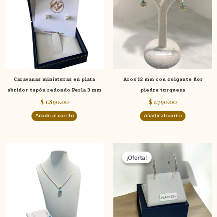
Caravanas miniaturas en plata
Aros 12 mm con colgante flor
abridor tapón redondo Perla 3 mm
piedra turquesa
$
1.890,00
$
1.790,00
Añadir al carrito
Añadir al carrito
El
El
precio
precio
¡Oferta!
¡Oferta!
original
actual
era:
es:
$ 2.590,00.
$ 1.990,0