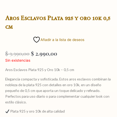
Aros Esclavos Plata 925 y oro 10k 0,5
cm
Añadir a la lista de deseos
El
El
$
3.390,00
$
2.990,00
precio
precio
Sin existencias
original
actual
era:
es:
Aros Esclavos Plata 925 y Oro 10k – 0,5 cm
$ 3.390,00.
$ 2.990,00.
Elegancia compacta y sofisticada. Estos aros esclavos combinan la
nobleza de la plata 925 con detalles en oro 10k, en un diseño
pequeño de 0,5 cm que aporta un toque delicado y refinado.
Perfectos para uso diario o para complementar cualquier look con
estilo clásico.
Plata 925 y oro 10k de alta calidad