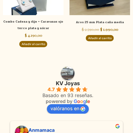
Combo Cadena y dije + Caravanas ojo
Aros 25 mm Plata caña media
turco plata y nácar
$
2.590,00
$
1.990,00
$
4.190,00
Añadir al carrito
Añadir al carrito
KV Joyas
4.7
Basado en 93 reseñas.
powered by
G
o
o
g
l
e
valóranos en
Anmamaca