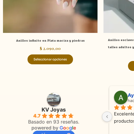
elegir
en
la
página
de
Anillos esclavo
Anillos infinito en Plata maciza y piedras
producto
talles adultos 
$
2.090,00
Seleccionar opciones
Adriana Ghisoli
Sa
hace 3 meses
ha
KV Joyas
Muy buena atención, con amabilidad y 
Excelente
4.7
 
orientaciones convenientes 
en todo 
Basado en 93 reseñas.
powered by
G
o
o
g
l
e