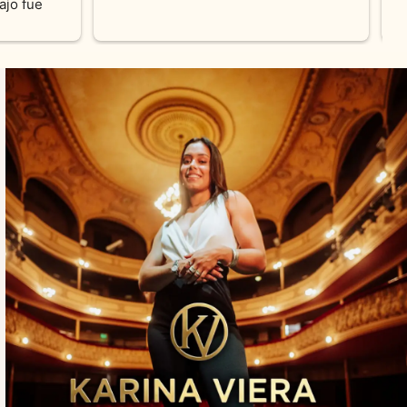
on los 
0% 