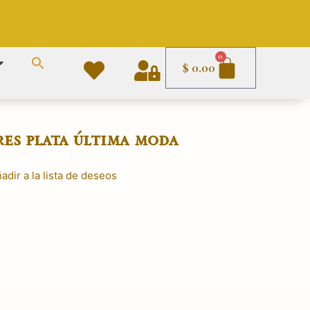
Carrito
0
$
0,00
es plata última moda
adir a la lista de deseos