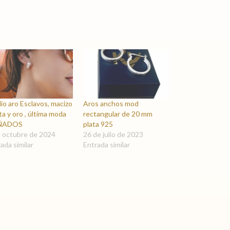
o aro Esclavos, macizo
Aros anchos mod
ata y oro , última moda
rectangular de 20 mm
ÑADOS
plata 925
e octubre de 2024
26 de julio de 2023
ada similar
Entrada similar