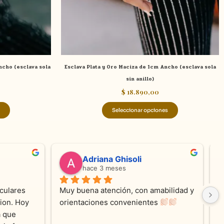
elegir
elegir
en
en
la
la
página
página
de
de
ncho (esclava sola
Esclava Plata y Oro Maciza de 1cm Ancho (esclava sola
producto
producto
sin anillo)
$
18.890,00
Seleccionar opciones
valentina silva
hace 5 meses
e KV 
Muy linda atención, me encanta!!!Es la 
E
me con 
segunda vez q compro, siempre 
r
cada 
amables y atentas.Muchas Gracias 