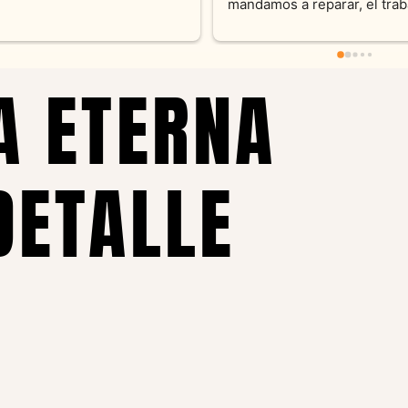
pieza y siempre satisfecha c
pedidos personalizados .10
recomendable
A ETERNA
DETALLE