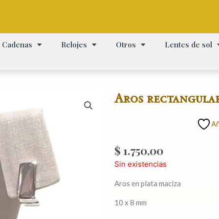
Cadenas
Relojes
Otros
Lentes de sol
Aros rectangular
Añ
$
1.750,00
Sin existencias
Aros en plata maciza
10 x 8 mm