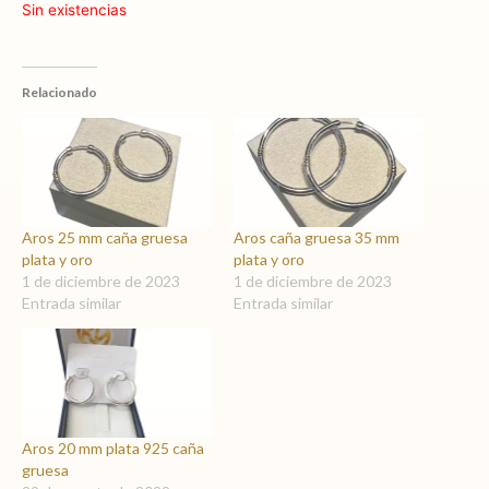
precio
precio
Sin existencias
original
actual
era:
es:
$ 2.390,00.
$ 1.990,00.
Relacionado
Aros 25 mm caña gruesa
Aros caña gruesa 35 mm
plata y oro
plata y oro
1 de diciembre de 2023
1 de diciembre de 2023
Entrada similar
Entrada similar
Aros 20 mm plata 925 caña
gruesa