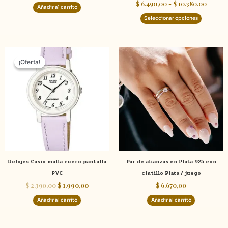
$
6.490,00
-
$
10.380,00
de
Añadir al carrito
product
Seleccionar opciones
El
El
precio
precio
¡Oferta!
¡Oferta!
original
actual
era:
es:
$ 2.390,00.
$ 1.990,00.
Relojes Casio malla cuero pantalla
Par de alianzas en Plata 925 con
PVC
cintillo Plata / juego
$
2.390,00
$
1.990,00
$
6.670,00
Añadir al carrito
Añadir al carrito