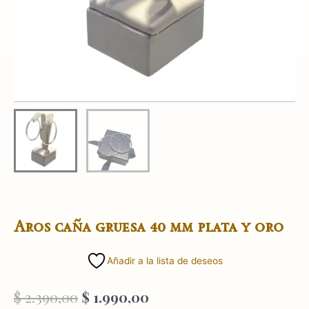
Aros caña gruesa 40 mm plata y oro
Añadir a la lista de deseos
El
El
$
2.390,00
$
1.990,00