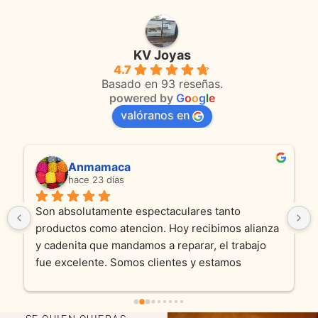
KV Joyas
4.7
Basado en 93 reseñas.
powered by
G
o
o
g
l
e
valóranos en
Anmamaca
hace 23 días
Son absolutamente espectaculares tanto 
productos como atencion. Hoy recibimos alianza 
y cadenita que mandamos a reparar, el trabajo 
fue excelente. Somos clientes y estamos 
encantados! Muchas gracias KV joyas