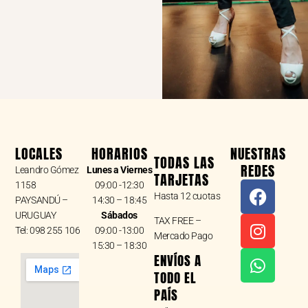
LOCALES
HORARIOS
NUESTRAS
TODAS LAS
REDES
Leandro Gómez
Lunes a Viernes
TARJETAS
F
I
W
1158
09:00 -12:30
Hasta 12 cuotas
a
n
h
PAYSANDÚ –
14:30 – 18:45
URUGUAY
Sábados
c
s
a
TAX FREE –
Tel: 098 255 106
09:00 -13:00
e
t
t
Mercado Pago
15:30 – 18:30
b
a
s
ENVÍOS A
o
g
a
TODO EL
o
r
p
PAÍS
k
a
p