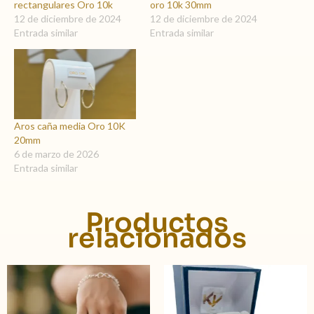
rectangulares Oro 10k
oro 10k 30mm
12 de diciembre de 2024
12 de diciembre de 2024
Entrada similar
Entrada similar
Aros caña media Oro 10K
20mm
6 de marzo de 2026
Entrada similar
Productos
relacionados
Este
producto
tiene