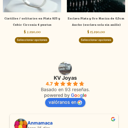
se
se
pueden
pueden
elegir
elegir
Cintillos / solitarios en Plata 925 y
Esclava Plata y Oro Maciza de 0,5cm
en
en
Cubic Circonia 4 puntas
Ancho (esclava sola sin anillo)
la
la
$
2.190,00
$
15.190,00
página
página
de
de
Seleccionar opciones
Seleccionar opciones
producto
product
KV Joyas
4.7
Basado en 93 reseñas.
powered by
G
o
o
g
l
e
valóranos en
Anmamaca
hace 25 días