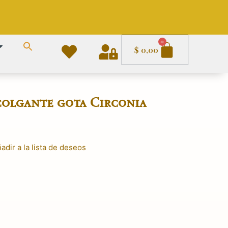
Carrito
0
$
0,00
colgante gota Circonia
adir a la lista de deseos