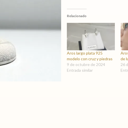
gota
Circonia
Relacionado
plata
925
cantidad
Aros largo plata 925
Aro
modelo con cruz y piedras
de l
9 de octubre de 2024
26 
Entrada similar
Entr