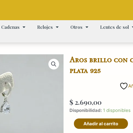
Cadenas
Relojes
Otros
Lentes de sol
Aros brillo con 
plata 925
Añ
$
2.690,00
Aros
Disponibilidad:
1 disponibles
brillo
Añadir al carrito
con
colgante