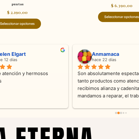
puntas
$
6.390,00
$
2.190,00
Seleccionar opciones
Seleccionar opciones
ndra Ramos
Laura A
ce 4 meses
hace 5 meses
 atención !!!!!Nos asesoraron 
Desde el inicio soy clienta d
momento con dedicación.
Joyas y siempre muy confor
sus productos. Una Belleza 
pieza y siempre satisfecha c
pedidos personalizados .10
recomendable
A ETERNA