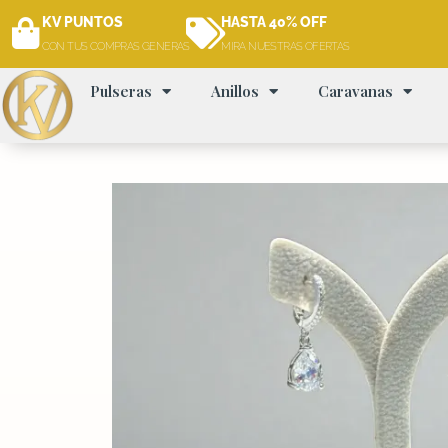
Ir
KV PUNTOS
HASTA 40% OFF
al
CON TUS COMPRAS GENERAS
MIRA NUESTRAS OFERTAS
contenido
Pulseras
Anillos
Caravanas