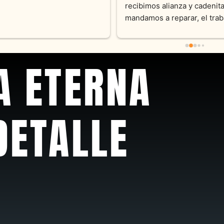
sus productos. Una Belleza 
pieza y siempre satisfecha c
pedidos personalizados .10
recomendable
A ETERNA
DETALLE