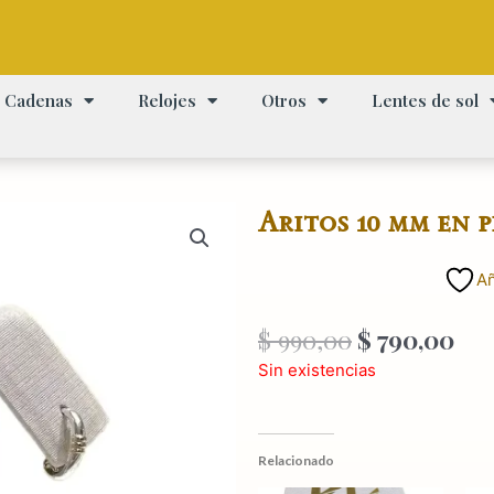
Cadenas
Relojes
Otros
Lentes de sol
Aritos 10 mm en p
Añ
El
El
$
990,00
$
790,00
precio
pre
Sin existencias
original
act
era:
es:
$ 990,00.
$ 7
Relacionado