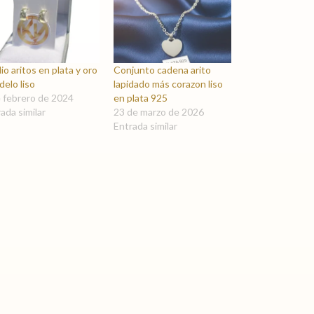
o aritos en plata y oro
Conjunto cadena arito
delo liso
lapidado más corazon liso
e febrero de 2024
en plata 925
ada similar
23 de marzo de 2026
Entrada similar