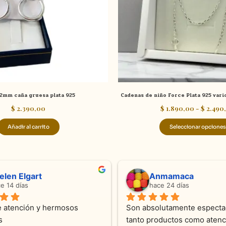
2mm caña gruesa plata 925
Cadenas de niño Force Plata 925 vari
$
2.390,00
$
1.890,00
-
$
2.490
Añadir al carrito
Seleccionar opciones
ndra Ramos
Laura A
ce 4 meses
hace 5 meses
 atención !!!!!Nos asesoraron 
Desde el inicio soy clienta d
momento con dedicación.
Joyas y siempre muy confor