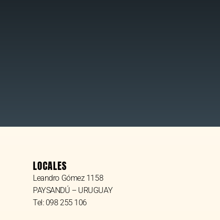
LOCALES
Leandro Gómez 1158
PAYSANDÚ – URUGUAY
Tel: 098 255 106