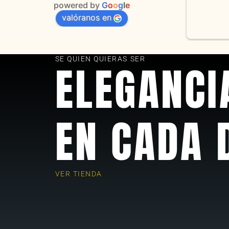
powered by
G
o
o
g
l
e
valóranos en
s 
as
SE QUIEN QUIERAS SER
ELEGANCI
EN CADA 
VER TIENDA