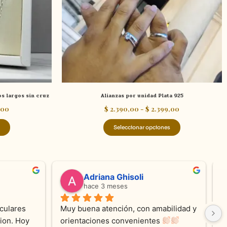
opciones
opciones
se
se
pueden
pueden
elegir
elegir
en
en
la
la
página
página
de
de
os largos sin cruz
Alianzas por unidad Plata 925
producto
producto
,00
$
2.390,00
-
$
2.399,00
Seleccionar opciones
valentina silva
hace 6 meses
e KV 
Muy linda atención, me encanta!!!Es la 
E
me con 
segunda vez q compro, siempre 
r