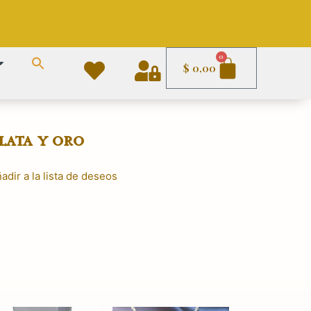
Carrito
0
$
0,00
lata y oro
adir a la lista de deseos
cio
ual
90,00.