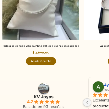
Pulseras cordon víbora Plata 925 con cierre mosquetón
Aros 2
$
2.690,00
Añadir al carrito
Adriana Ghisoli
Sa
hace 3 meses
ha
KV Joyas
Muy buena atención, con amabilidad y 
Excelente
4.7
 
orientaciones convenientes 
en todo 
Basado en 93 reseñas.