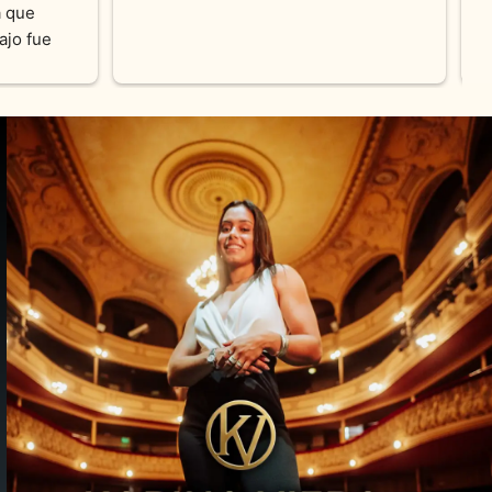
cada 
amables y atentas.Muchas Gracias 
on los 
0% 