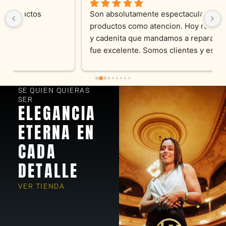
Son absolutamente espectaculares tanto 
productos como atencion. Hoy recibimos alianza 
y cadenita que mandamos a reparar, el trabajo 
fue excelente. Somos clientes y estamos 
encantados! Muchas gracias KV joyas
SE QUIEN QUIERAS
SER
ELEGANCIA
ETERNA EN
CADA
DETALLE
VER TIENDA