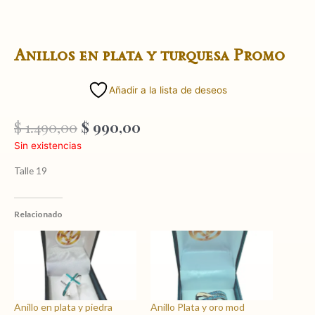
Anillos en plata y turquesa Promo
Añadir a la lista de deseos
El
El
$
1.490,00
$
990,00
precio
precio
Sin existencias
original
actual
era:
es:
Talle 19
$ 1.490,00.
$ 990,00.
Relacionado
Anillo en plata y piedra
Anillo Plata y oro mod