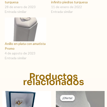
turquesa
infinito piedras turquesa
28 de enero de 2023
11 de enero de 2022
Entrada similar
Entrada similar
Anillo en plata con amatista
Promo
4 de agosto de 2023
Entrada similar
Productos
relacionados
El
El
precio
precio
¡Oferta!
¡Oferta!
original
actual
era:
es: