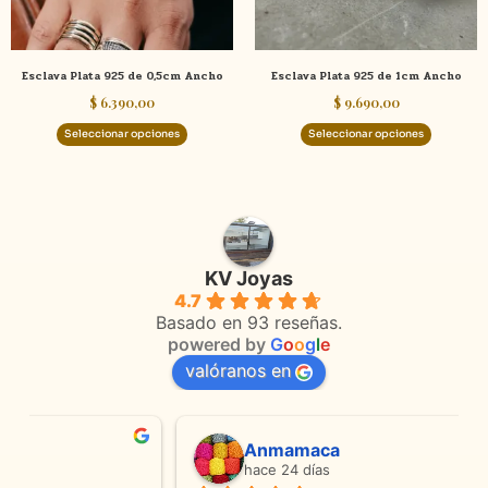
se
se
pueden
pueden
elegir
elegir
Esclava Plata 925 de 0,5cm Ancho
Esclava Plata 925 de 1cm Ancho
en
en
$
6.390,00
$
9.690,00
la
la
página
página
Seleccionar opciones
Seleccionar opciones
de
de
producto
product
KV Joyas
4.7
Basado en 93 reseñas.
powered by
G
o
o
g
l
e
valóranos en
Anmamaca
hace 24 días