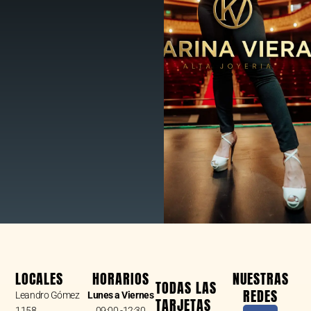
LOCALES
HORARIOS
NUESTRAS
TODAS LAS
REDES
Leandro Gómez
Lunes a Viernes
TARJETAS
1158
09:00 -12:30