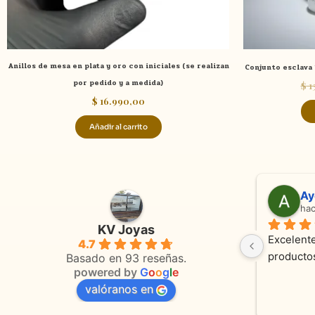
Anillos de mesa en plata y oro con iniciales (se realizan
Conjunto esclava
por pedido y a medida)
$
1
$
16.990,00
Añadir al carrito
Adriana Ghisoli
Sa
hace 3 meses
ha
KV Joyas
Muy buena atención, con amabilidad y 
Excelente
4.7
 
orientaciones convenientes 
en todo 
Basado en 93 reseñas.
powered by
G
o
o
g
l
e
valóranos en
s 