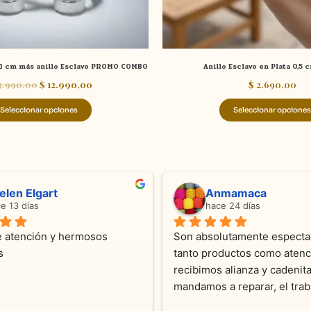
en
la
página
de
 1 cm más anillo Esclavo PROMO COMBO
Anillo Esclavo en Plata 0,5 
producto
3.990,00
$
12.990,00
$
2.690,00
Seleccionar opciones
Seleccionar opciones
ndra Ramos
Laura A
ce 4 meses
hace 5 meses
 atención !!!!!Nos asesoraron 
Desde el inicio soy clienta d
momento con dedicación.
Joyas y siempre muy confor
sus productos. Una Belleza 
pieza y siempre satisfecha c
pedidos personalizados .10