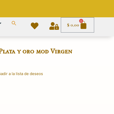
Carrito
0
$
0,00
 Plata y oro mod Virgen
adir a la lista de deseos
El
precio
actual
es:
.
$ 2.290,00.