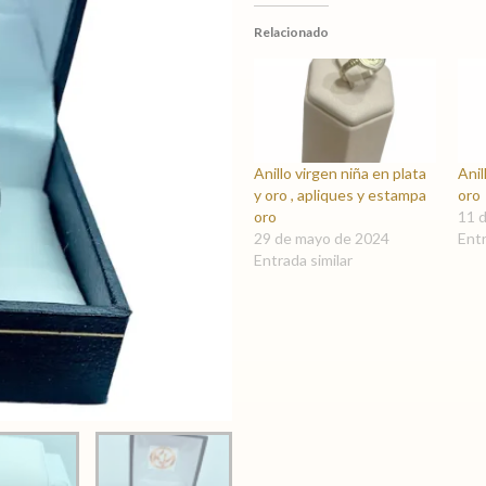
Relacionado
Anillo virgen niña en plata
Anil
y oro , apliques y estampa
oro
oro
11 
29 de mayo de 2024
Entr
Entrada similar