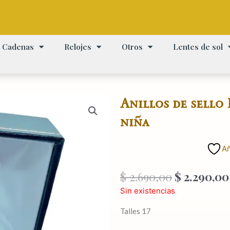
Cadenas
Relojes
Otros
Lentes de sol
Anillos de sello
niña
Añ
El
$
2.690,00
$
2.290,00
precio
Sin existencias
original
era:
Talles 17
$ 2.690,00