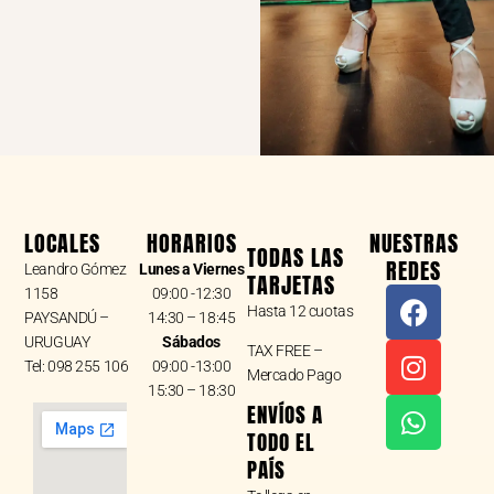
LOCALES
HORARIOS
NUESTRAS
TODAS LAS
REDES
Leandro Gómez
Lunes a Viernes
TARJETAS
F
I
W
1158
09:00 -12:30
Hasta 12 cuotas
a
n
h
PAYSANDÚ –
14:30 – 18:45
URUGUAY
Sábados
c
s
a
TAX FREE –
Tel: 098 255 106
09:00 -13:00
e
t
t
Mercado Pago
15:30 – 18:30
b
a
s
ENVÍOS A
o
g
a
TODO EL
o
r
p
PAÍS
k
a
p