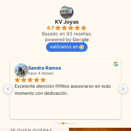
KV Joyas
4.7
Basado en 93 reseñas.
powered by
G
o
o
g
l
e
valóranos en
Sandra Ramos
hace 4 meses
Excelente atención !!!!!Nos asesoraron en todo 
momento con dedicación.
SE QUIEN QUIERAS