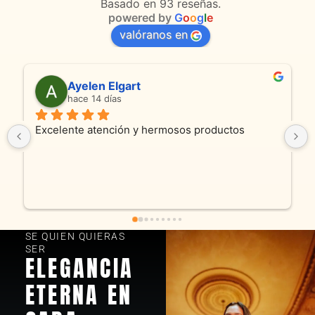
Basado en 93 reseñas.
powered by
G
o
o
g
l
e
valóranos en
Ayelen Elgart
hace 14 días
Excelente atención y hermosos productos
SE QUIEN QUIERAS
SER
ELEGANCIA
ETERNA EN