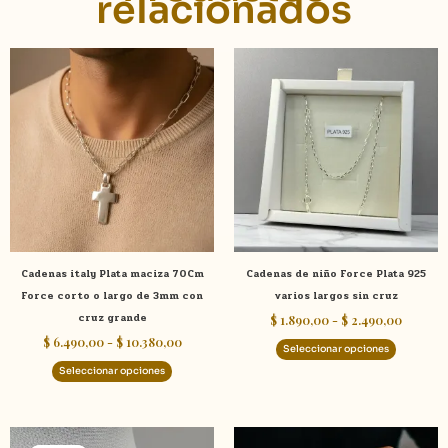
relacionados
Rango
Rango
Este
Este
de
de
producto
product
precios:
precios
tiene
tiene
desde
desde
$ 6.490,00
$ 1.890
múltiples
múltiple
hasta
hasta
variantes.
variante
$ 10.380,00
$ 2.490
Las
Las
opciones
opcione
se
se
pueden
pueden
elegir
elegir
Cadenas italy Plata maciza 70Cm
Cadenas de niño Force Plata 925
en
en
Force corto o largo de 3mm con
varios largos sin cruz
la
la
cruz grande
$
1.890,00
-
$
2.490,00
página
página
$
6.490,00
-
$
10.380,00
de
de
Seleccionar opciones
producto
product
Seleccionar opciones
El
El
Este