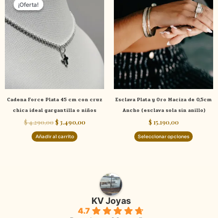
precio
precio
¡Oferta!
¡Oferta!
product
original
actual
tiene
era:
es:
$ 4.290,00.
$ 3.490,00.
múltiple
variante
Las
opcione
se
pueden
elegir
Cadena Force Plata 45 cm con cruz
Esclava Plata y Oro Maciza de 0,5cm
en
chica ideal gargantilla o niños
Ancho (esclava sola sin anillo)
la
$
4.290,00
$
3.490,00
$
15.190,00
página
de
Añadir al carrito
Seleccionar opciones
product
KV Joyas
4.7