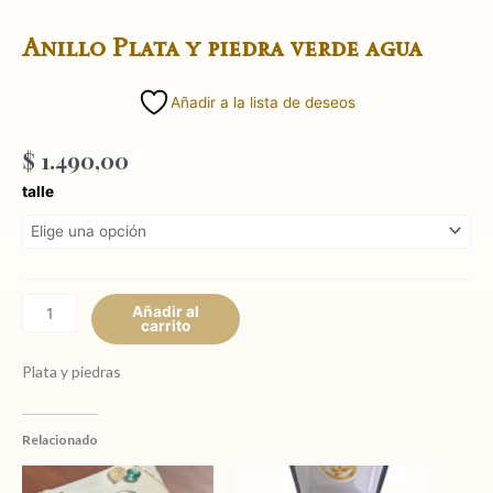
Anillo Plata y piedra verde agua
Añadir a la lista de deseos
$
1.490,00
Anillo
talle
Plata
y
piedra
verde
agua
Añadir al
carrito
cantidad
Plata y piedras
Relacionado