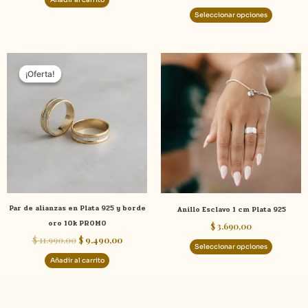
product
Seleccionar opciones
El
El
Este
precio
precio
¡Oferta!
¡Oferta!
product
original
actual
tiene
era:
es:
$ 11.990,00.
$ 9.490,00.
múltiple
variante
Las
opcione
se
pueden
elegir
Par de alianzas en Plata 925 y borde
Anillo Esclavo 1 cm Plata 925
en
oro 10k PROMO
$
3.690,00
la
$
11.990,00
$
9.490,00
página
Seleccionar opciones
de
Añadir al carrito
product