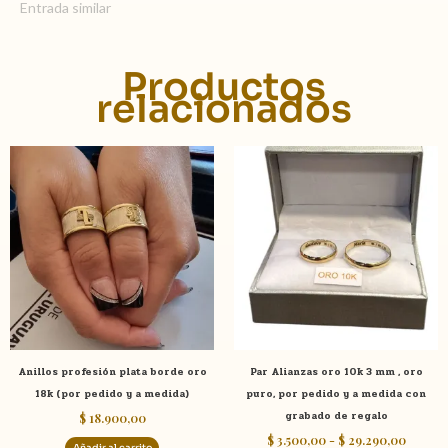
Entrada similar
Productos
relacionados
Rango
Este
de
product
precios
tiene
desde
$ 3.500
múltiple
hasta
variante
$ 29.29
Las
opcione
se
pueden
elegir
Anillos profesión plata borde oro
Par Alianzas oro 10k 3 mm , oro
en
18k (por pedido y a medida)
puro, por pedido y a medida con
la
grabado de regalo
$
18.900,00
página
$
3.500,00
-
$
29.290,00
de
Añadir al carrito