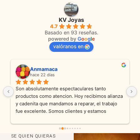
KV Joyas
4.7
Basado en 93 reseñas.
powered by
G
o
o
g
l
e
valóranos en
Anmamaca
hace 22 días
Son absolutamente espectaculares tanto 
productos como atencion. Hoy recibimos alianza 
y cadenita que mandamos a reparar, el trabajo 
fue excelente. Somos clientes y estamos 
encantados! Muchas gracias KV joyas
SE QUIEN QUIERAS