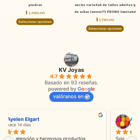
piedras
ancho variedad de talles adultos y
la
la
de niñas (nuevo!!!) PROMO limitada!
$
2.090,00
página
página
$
5.790,00
de
de
Seleccionar opciones
producto
product
Seleccionar opciones
KV Joyas
4.7
Basado en 93 reseñas.
powered by
G
o
o
g
l
e
valóranos en
Anmamaca
hace 24 días
Son absolutamente espectaculares tanto 