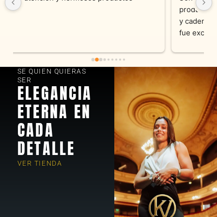
productos como atencion. Hoy recibimos alianza 
y cadenita que mandamos a reparar, el trabajo 
fue excelente. Somos clientes y estamos 
encantados! Muchas gracias KV joyas
SE QUIEN QUIERAS
SER
ELEGANCIA
ETERNA EN
CADA
DETALLE
VER TIENDA