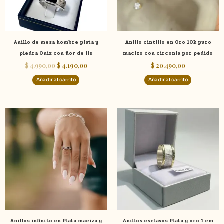
Anillo de mesa hombre plata y
Anillo cintillo en Oro 10k puro
piedra Onix con flor de lis
macizo con circonia por pedido
$
4.990,00
$
4.190,00
$
20.490,00
Añadir al carrito
Añadir al carrito
Este
Este
producto
product
tiene
tiene
múltiples
múltiple
variantes.
variante
Las
Las
opciones
opcione
se
se
pueden
pueden
elegir
elegir
Anillos infinito en Plata maciza y
Anillos esclavos Plata y oro 1 cm
en
en