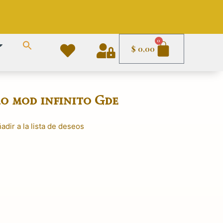
Carrito
0
$
0,00
ro mod infinito Gde
adir a la lista de deseos