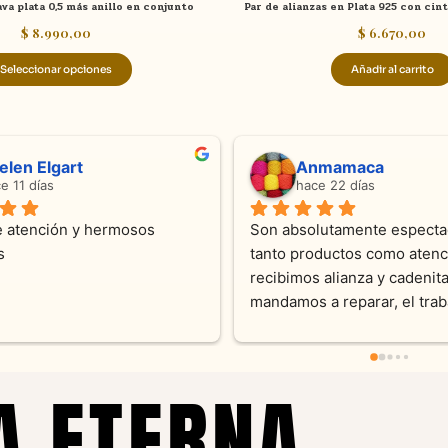
va plata 0,5 más anillo en conjunto
Par de alianzas en Plata 925 con cint
producto
$
8.990,00
$
6.670,00
Seleccionar opciones
Añadir al carrito
Adriana Ghisoli
Sa
hace 3 meses
hac
Muy buena atención, con amabilidad y 
Excelente 
orientaciones convenientes 
en todo m
 
as
A ETERNA