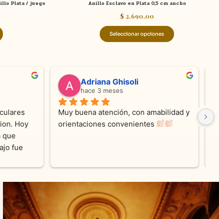
illo Plata / juego
Anillo Esclavo en Plata 0,5 cm ancho
producto
$
2.690,00
Seleccionar opciones
ndra Ramos
Laura A
e 4 meses
hace 5 meses
atención !!!!!Nos asesoraron 
Desde el inicio soy clienta d
omento con dedicación.
Joyas y siempre muy confor
sus productos. Una Belleza 
pieza y siempre satisfecha c
pedidos personalizados .100
recomendable