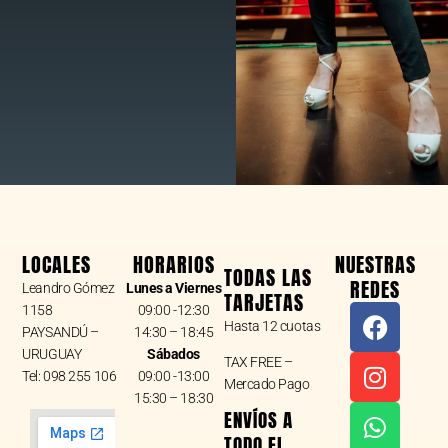
LOCALES
HORARIOS
NUESTRAS
TODAS LAS
REDES
Leandro Gómez
Lunes a Viernes
TARJETAS
F
I
W
1158
09:00 -12:30
Hasta 12 cuotas
a
n
h
PAYSANDÚ –
14:30 – 18:45
URUGUAY
Sábados
c
s
a
TAX FREE –
Tel: 098 255 106
09:00 -13:00
e
t
t
Mercado Pago
15:30 – 18:30
b
a
s
ENVÍOS A
o
g
a
TODO EL