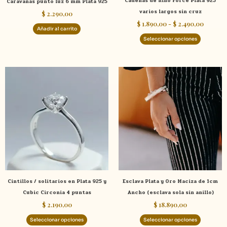
Cadenas de niño Force Plata 925
Caravanas punto luz 6 mm Plata 925
en
varios largos sin cruz
$
2.290,00
la
$
1.890,00
-
$
2.490,00
página
Añadir al carrito
de
Seleccionar opciones
product
Este
Este
producto
product
tiene
tiene
múltiples
múltiple
variantes.
variante
Las
Las
opciones
opcione
se
se
pueden
pueden
elegir
elegir
Cintillos / solitarios en Plata 925 y
Esclava Plata y Oro Maciza de 1cm
en
en
Cubic Circonia 4 puntas
Ancho (esclava sola sin anillo)
la
la
$
2.190,00
$
18.890,00
página
página
de
de
Seleccionar opciones
Seleccionar opciones