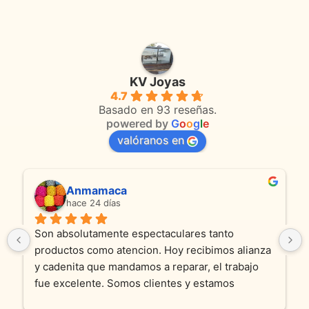
producto
product
KV Joyas
4.7
Basado en 93 reseñas.
powered by
G
o
o
g
l
e
valóranos en
Anmamaca
hace 24 días
Son absolutamente espectaculares tanto 
productos como atencion. Hoy recibimos alianza 
y cadenita que mandamos a reparar, el trabajo 
fue excelente. Somos clientes y estamos 
encantados! Muchas gracias KV joyas