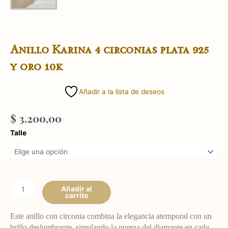
Anillo Karina 4 circonias plata 925
y oro 10k
Añadir a la lista de deseos
$
3.200,00
Anillo
Talle
Karina
4
circonias
plata
925
Añadir al
carrito
y
oro
Este anillo con circonia combina la elegancia atemporal con un
10k
brillo deslumbrante, simulando la pureza del diamante en cada