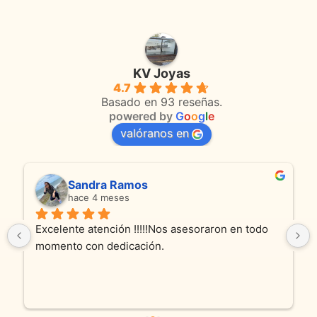
KV Joyas
4.7
Basado en 93 reseñas.
powered by
G
o
o
g
l
e
valóranos en
Sandra Ramos
hace 4 meses
Excelente atención !!!!!Nos asesoraron en todo 
momento con dedicación.