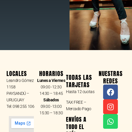
LOCALES
HORARIOS
NUESTRAS
TODAS LAS
REDES
Leandro Gómez
Lunes a Viernes
TARJETAS
F
I
W
1158
09:00 -12:30
Hasta 12 cuotas
a
n
h
PAYSANDÚ –
14:30 – 18:45
URUGUAY
Sábados
c
s
a
TAX FREE –
Tel: 098 255 106
09:00 -13:00
e
t
t
Mercado Pago
15:30 – 18:30
b
a
s
ENVÍOS A
o
g
a
TODO EL