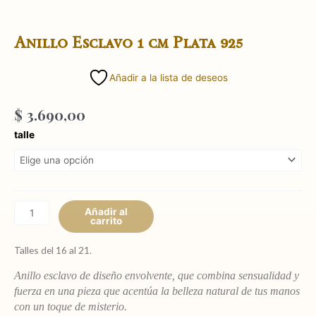
Anillo Esclavo 1 cm Plata 925
Añadir a la lista de deseos
$
3.690,00
Anillo
talle
Esclavo
1
cm
Plata
925
Añadir al
carrito
cantidad
Talles del 16 al 21.
Anillo esclavo de diseño envolvente, que combina sensualidad y
fuerza en una pieza que acentúa la belleza natural de tus manos
con un toque de misterio.