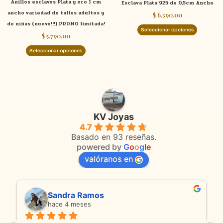
Anillos esclavos Plata y oro 1 cm
Esclava Plata 925 de 0,5cm Ancho
en
en
ancho variedad de talles adultos y
$
6.390,00
la
la
de niñas (nuevo!!!) PROMO limitada!
página
página
Seleccionar opciones
$
5.790,00
de
de
producto
product
Seleccionar opciones
KV Joyas
4.7
Basado en 93 reseñas.
powered by
G
o
o
g
l
e
valóranos en
Sandra Ramos
hace 4 meses