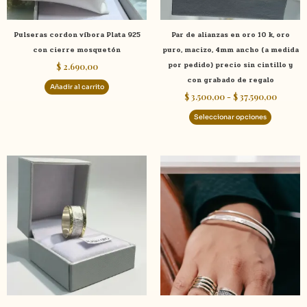
pueden
elegir
Pulseras cordon víbora Plata 925
Par de alianzas en oro 10 k, oro
en
con cierre mosquetón
puro, macizo, 4mm ancho (a medida
la
por pedido) precio sin cintillo y
$
2.690,00
página
con grabado de regalo
de
Añadir al carrito
$
3.500,00
-
$
37.590,00
product
Seleccionar opciones
Este
Este
producto
product
tiene
tiene
múltiples
múltiple
variantes.
variante
Las
Las
opciones
opcione
se
se
pueden
pueden
elegir
elegir