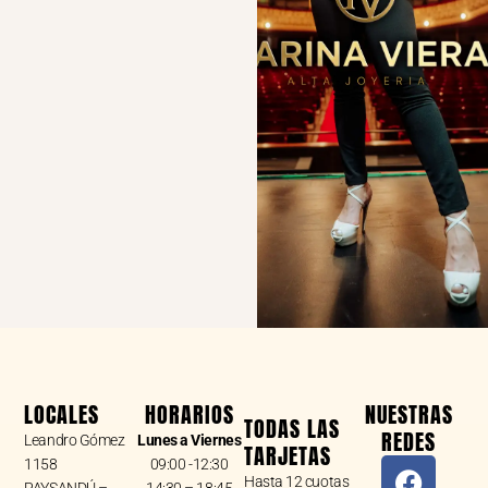
LOCALES
HORARIOS
NUESTRAS
TODAS LAS
REDES
Leandro Gómez
Lunes a Viernes
TARJETAS
F
I
W
1158
09:00 -12:30
Hasta 12 cuotas