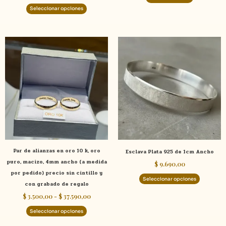
producto
Seleccionar opciones
Rango
Este
Este
de
producto
product
precios:
tiene
tiene
desde
$ 3.500,00
múltiples
múltiple
hasta
variantes.
variante
$ 37.590,00
Las
Las
opciones
opcione
se
se
pueden
pueden
elegir
elegir
Par de alianzas en oro 10 k, oro
Esclava Plata 925 de 1cm Ancho
en
en
puro, macizo, 4mm ancho (a medida
$
9.690,00
la
la
por pedido) precio sin cintillo y
página
página
Seleccionar opciones
con grabado de regalo
de
de
$
3.500,00
-
$
37.590,00
producto
product
Seleccionar opciones