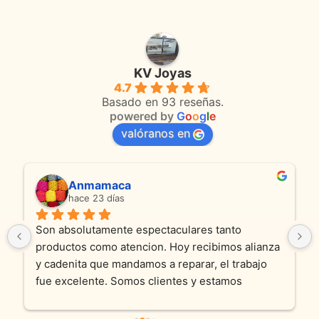
KV Joyas
4.7
Basado en 93 reseñas.
powered by
G
o
o
g
l
e
valóranos en
Anmamaca
hace 23 días
Son absolutamente espectaculares tanto 
productos como atencion. Hoy recibimos alianza 
y cadenita que mandamos a reparar, el trabajo 
fue excelente. Somos clientes y estamos 
encantados! Muchas gracias KV joyas