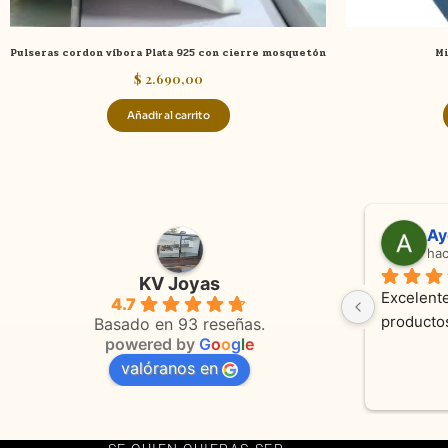
Pulseras cordon víbora Plata 925 con cierre mosquetón
Mi
$
2.690,00
Añadir al carrito
Adriana Ghisoli
Sa
hace 3 meses
ha
KV Joyas
Muy buena atención, con amabilidad y 
Excelente
4.7
 
orientaciones convenientes 
en todo 
Basado en 93 reseñas.
powered by
G
o
o
g
l
e
valóranos en
s 
as