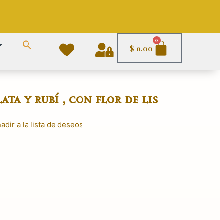
Carrito
0
$
0,00
ta y rubí , con flor de lis
adir a la lista de deseos
El
precio
actual
es:
$ 2.790,00.