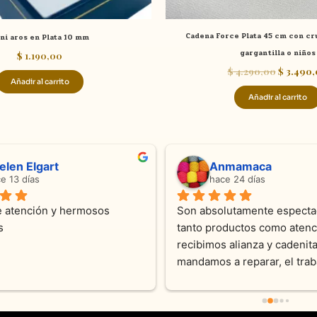
Cadena Force Plata 45 cm con cru
ni aros en Plata 10 mm
gargantilla o niños
$
1.190,00
$
4.290,00
$
3.490,
Añadir al carrito
Añadir al carrito
ndra Ramos
Laura A
ce 4 meses
hace 5 meses
 atención !!!!!Nos asesoraron 
Desde el inicio soy clienta d
momento con dedicación.
Joyas y siempre muy confor
sus productos. Una Belleza 
pieza y siempre satisfecha c
pedidos personalizados .10
recomendable