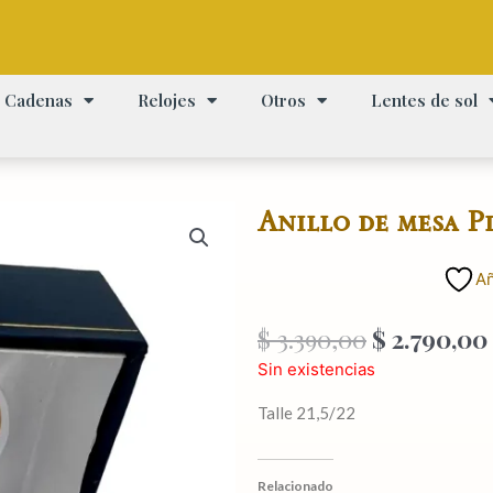
Cadenas
Relojes
Otros
Lentes de sol
Anillo de mesa Pla
Añ
El
$
3.390,00
$
2.790,00
precio
Sin existencias
original
era:
Talle 21,5/22
$ 3.390,00.
Relacionado