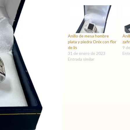
Anillo de mesa hombre
Anil
plata y piedra Onix con flor
zafi
de lis
9 de
31 de enero de 2023
Entr
Entrada similar