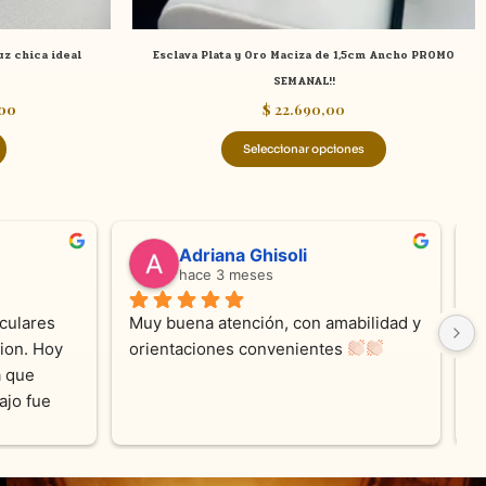
página
de
z chica ideal
Esclava Plata y Oro Maciza de 1,5cm Ancho PROMO
producto
SEMANAL!!
00
$
22.690,00
Seleccionar opciones
valentina silva
hace 6 meses
e KV 
Muy linda atención, me encanta!!!Es la 
E
me con 
segunda vez q compro, siempre 
r
cada 
amables y atentas.Muchas Gracias 
on los 
0% 