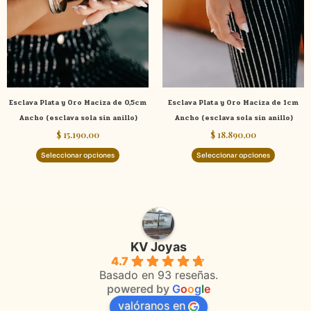
variantes.
variante
Las
Las
opciones
opcione
se
se
pueden
pueden
elegir
elegir
Esclava Plata y Oro Maciza de 0,5cm
Esclava Plata y Oro Maciza de 1cm
en
en
Ancho (esclava sola sin anillo)
Ancho (esclava sola sin anillo)
la
la
$
15.190,00
$
18.890,00
página
página
de
de
Seleccionar opciones
Seleccionar opciones
producto
product
KV Joyas
4.7
Basado en 93 reseñas.
powered by
G
o
o
g
l
e
valóranos en