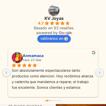
KV Joyas
4.7
Basado en 93 reseñas.
powered by
G
o
o
g
l
e
valóranos en
Anmamaca
hace 23 días
Son absolutamente espectaculares tanto 
productos como atencion. Hoy recibimos alianza 
y cadenita que mandamos a reparar, el trabajo 
fue excelente. Somos clientes y estamos 
encantados! Muchas gracias KV joyas