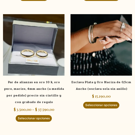
product
Rango
Este
Este
de
producto
product
precios:
tiene
tiene
desde
$ 3.500,00
múltiples
múltiple
hasta
variantes.
variante
$ 37.590,00
Las
Las
opciones
opcione
se
se
pueden
pueden
elegir
elegir
Par de alianzas en oro 10 k, oro
Esclava Plata y Oro Maciza de 0,5cm
en
en
puro, macizo, 4mm ancho (a medida
Ancho (esclava sola sin anillo)
la
la
por pedido) precio sin cintillo y
$
15.190,00
página
página
con grabado de regalo
de
de
Seleccionar opciones
$
3.500,00
-
$
37.590,00
producto
product
Seleccionar opciones