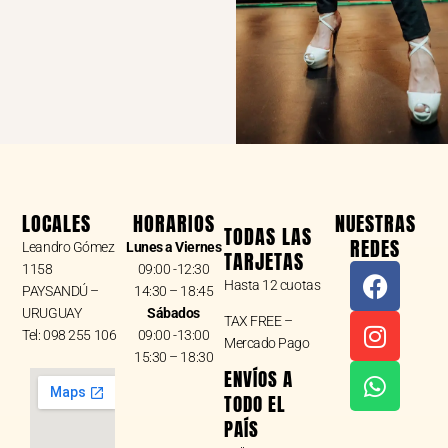
LOCALES
HORARIOS
NUESTRAS
TODAS LAS
REDES
Leandro Gómez
Lunes a Viernes
TARJETAS
F
I
W
1158
09:00 -12:30
Hasta 12 cuotas
a
n
h
PAYSANDÚ –
14:30 – 18:45
URUGUAY
Sábados
c
s
a
TAX FREE –
Tel: 098 255 106
09:00 -13:00
e
t
t
Mercado Pago
15:30 – 18:30
b
a
s
ENVÍOS A
o
g
a
TODO EL
o
r
p
PAÍS
k
a
p