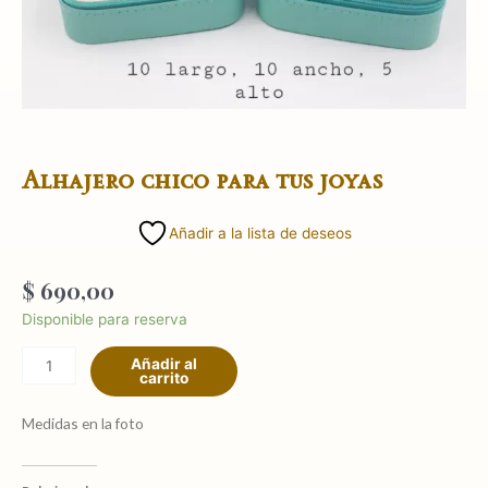
Alhajero chico para tus joyas
Añadir a la lista de deseos
$
690,00
Alhajero
Disponible para reserva
chico
Añadir al
para
carrito
tus
joyas
Medidas en la foto
cantidad