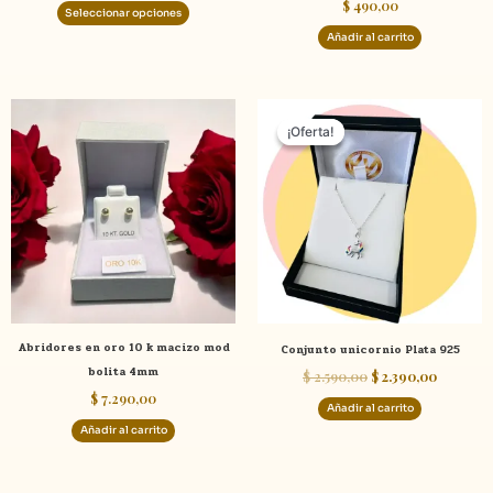
$
490,00
de
Seleccionar opciones
producto
Añadir al carrito
El
El
precio
precio
¡Oferta!
¡Oferta!
original
actual
era:
es:
$ 2.590,00.
$ 2.390,0
Abridores en oro 10 k macizo mod
Conjunto unicornio Plata 925
bolita 4mm
$
2.590,00
$
2.390,00
$
7.290,00
Añadir al carrito
Añadir al carrito