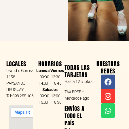
LOCALES
HORARIOS
NUESTRAS
TODAS LAS
REDES
Leandro Gómez
Lunes a Viernes
TARJETAS
F
I
W
1158
09:00 -12:30
Hasta 12 cuotas
a
n
h
PAYSANDÚ –
14:30 – 18:45
URUGUAY
Sábados
c
s
a
TAX FREE –
Tel: 098 255 106
09:00 -13:00
e
t
t
Mercado Pago
15:30 – 18:30
b
a
s
ENVÍOS A
o
g
a
TODO EL
o
r
p
PAÍS
k
a
p