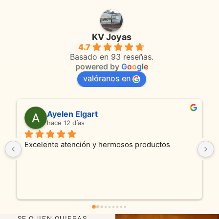
KV Joyas
4.7
Basado en 93 reseñas.
powered by
G
o
o
g
l
e
valóranos en
Ayelen Elgart
hace 12 días
Excelente atención y hermosos productos
So
pro
y c
fue
en
SE QUIEN QUIERAS