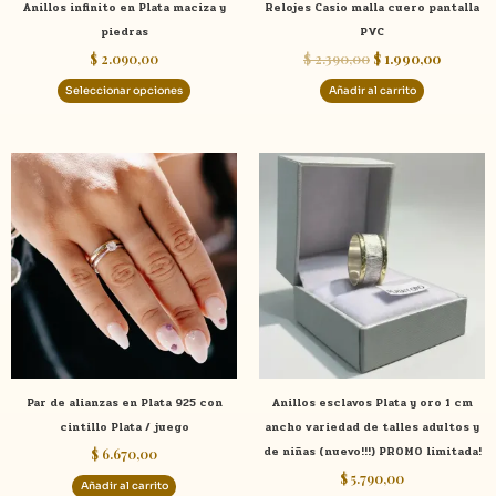
Anillos infinito en Plata maciza y
Relojes Casio malla cuero pantalla
en
piedras
PVC
la
$
2.090,00
$
2.390,00
$
1.990,00
página
de
Seleccionar opciones
Añadir al carrito
producto
Este
product
tiene
múltiple
variante
Las
opcione
se
pueden
elegir
Par de alianzas en Plata 925 con
Anillos esclavos Plata y oro 1 cm
en
cintillo Plata / juego
ancho variedad de talles adultos y
la
de niñas (nuevo!!!) PROMO limitada!
$
6.670,00
página
$
5.790,00
de
Añadir al carrito