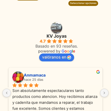
product
Seleccionar opciones
KV Joyas
4.7
Basado en 93 reseñas.
powered by
G
o
o
g
l
e
valóranos en
Anmamaca
hace 25 días
Son absolutamente espectaculares tanto 
productos como atencion. Hoy recibimos alianza 
y cadenita que mandamos a reparar, el trabajo 
fue excelente. Somos clientes y estamos 