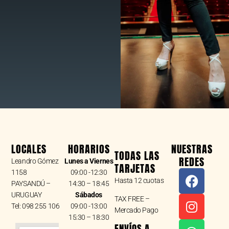
LOCALES
HORARIOS
NUESTRAS
TODAS LAS
REDES
Leandro Gómez
Lunes a Viernes
TARJETAS
F
I
W
1158
09:00 -12:30
Hasta 12 cuotas
a
n
h
PAYSANDÚ –
14:30 – 18:45
URUGUAY
Sábados
c
s
a
TAX FREE –
Tel: 098 255 106
09:00 -13:00
e
t
t
Mercado Pago
15:30 – 18:30
b
a
s
ENVÍOS A