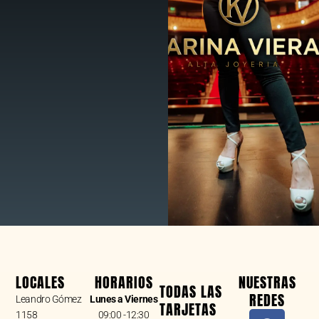
LOCALES
HORARIOS
NUESTRAS
TODAS LAS
REDES
Leandro Gómez
Lunes a Viernes
TARJETAS
F
I
W
1158
09:00 -12:30