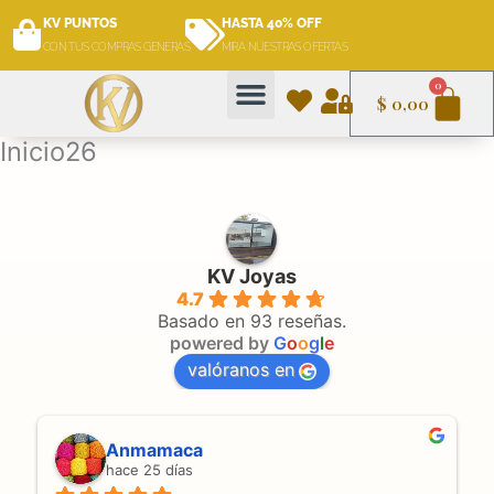
Ir
KV PUNTOS
HASTA 40% OFF
al
CON TUS COMPRAS GENERAS
MIRA NUESTRAS OFERTAS
contenido
Car
0
$
0,00
Inicio26
KV Joyas
4.7
Basado en 93 reseñas.
powered by
G
o
o
g
l
e
valóranos en
Anmamaca
hace 25 días