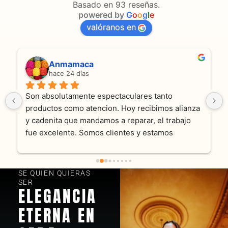
Basado en 93 reseñas.
powered by
G
o
o
g
l
e
valóranos en
Anmamaca
hace 24 días
Son absolutamente espectaculares tanto 
productos como atencion. Hoy recibimos alianza 
y cadenita que mandamos a reparar, el trabajo 
fue excelente. Somos clientes y estamos 
encantados! Muchas gracias KV joyas
SE QUIEN QUIERAS
SER
ELEGANCIA
ETERNA EN