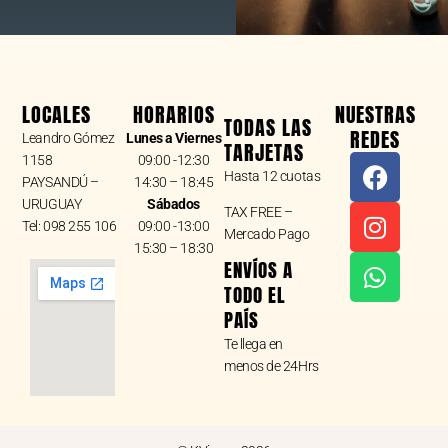
LOCALES
HORARIOS
NUESTRAS
TODAS LAS
REDES
Leandro Gómez
Lunes a Viernes
TARJETAS
F
I
W
1158
09:00 -12:30
Hasta 12 cuotas
a
n
h
PAYSANDÚ –
14:30 – 18:45
URUGUAY
Sábados
c
s
a
TAX FREE –
Tel: 098 255 106
09:00 -13:00
e
t
t
Mercado Pago
15:30 – 18:30
b
a
s
ENVÍOS A
o
g
a
TODO EL
o
r
p
PAÍS
k
a
p
Te llega en
m
menos de 24Hrs