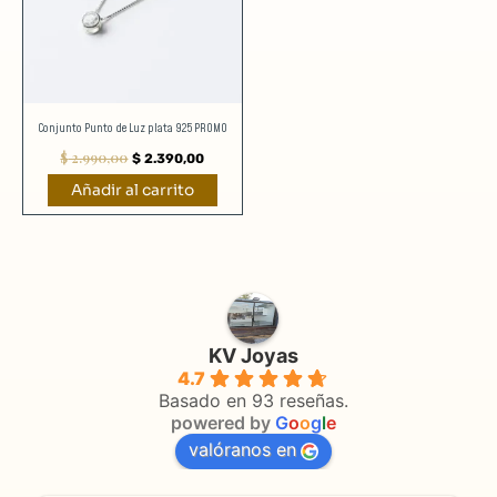
Conjunto Punto de Luz plata 925 PROMO
$
2.990,00
$
2.390,00
Añadir al carrito
KV Joyas
4.7
Basado en 93 reseñas.
powered by
G
o
o
g
l
e
valóranos en