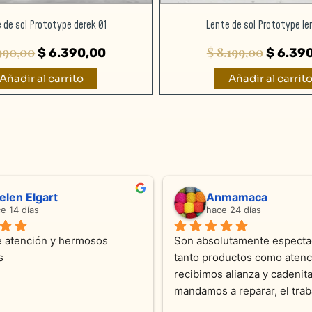
 de sol Prototype derek 01
Lente de sol Prototype le
990,00
$
8.199,00
$
6.390,00
$
6.390
Añadir al carrito
Añadir al carrit
ndra Ramos
Laura A
ce 4 meses
hace 5 meses
 atención !!!!!Nos asesoraron 
Desde el inicio soy clienta d
momento con dedicación.
Joyas y siempre muy confor
sus productos. Una Belleza 
pieza y siempre satisfecha c
pedidos personalizados .10