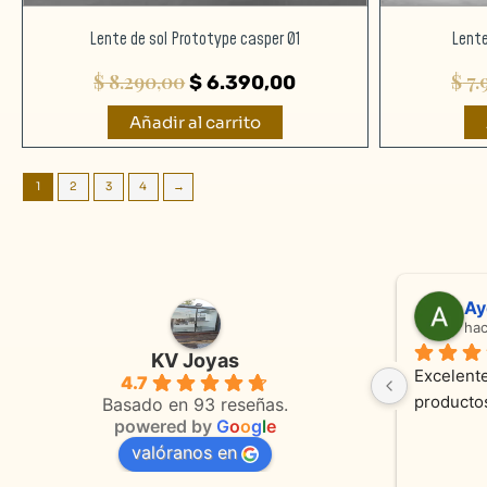
Lente de sol Prototype casper 01
Lente
$
8.290,00
$
7.
$
6.390,00
Añadir al carrito
1
2
3
4
→
Adriana Ghisoli
Sa
hace 3 meses
ha
KV Joyas
Muy buena atención, con amabilidad y 
Excelente
4.7
 
orientaciones convenientes 
en todo 
Basado en 93 reseñas.
powered by
G
o
o
g
l
e
valóranos en
s 