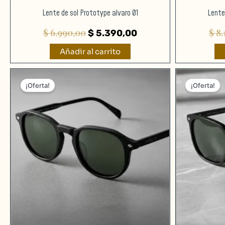
Lente de sol Prototype alvaro 01
Lente
$
6.990,00
$
8.
$
5.390,00
Añadir al carrito
El
El
precio
precio
¡Oferta!
¡Oferta!
original
actual
era:
es:
$ 8.290,00.
$ 6.390,00.