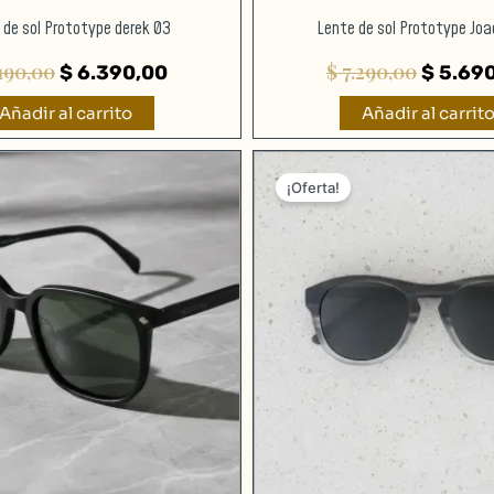
 de sol Prototype derek 03
Lente de sol Prototype Joa
190,00
$
7.290,00
$
6.390,00
$
5.690
Añadir al carrito
Añadir al carrit
El
El
El
precio
precio
precio
¡Oferta!
original
actual
original
era:
es:
era:
$ 7.990,00.
$ 6.390,00.
$ 8.199