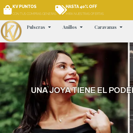
Ir
KV PUNTOS
HASTA 40% OFF
al
CON TUS COMPRAS GENERAS
MIRA NUESTRAS OFERTAS
contenido
Pulseras
Anillos
Caravanas
UNA JOYA TIENE EL POD