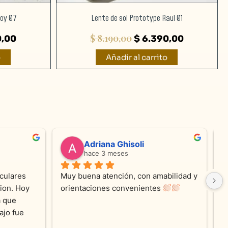
roy 07
Lente de sol Prototype Raul 01
$
8.190,00
,00
$
6.390,00
o
Añadir al carrito
valentina silva
hace 6 meses
e KV 
Muy linda atención, me encanta!!!Es la 
E
me con 
segunda vez q compro, siempre 
r
cada 
amables y atentas.Muchas Gracias 
on los 
0% 