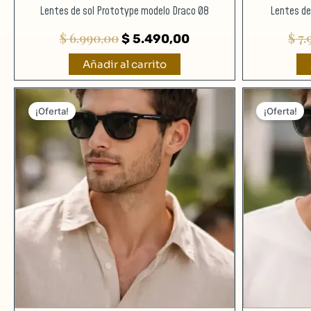
Lentes de sol Prototype modelo Draco 08
Lentes de
$
6.990,00
$
7.
$
5.490,00
Añadir al carrito
El
El
precio
precio
¡Oferta!
¡Oferta!
original
actual
era:
es:
$ 6.990,00.
$ 5.390,00.