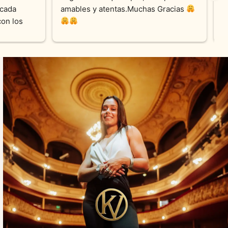
cada 
amables y atentas.Muchas Gracias 
on los 
0% 