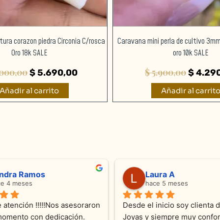
ura corazon piedra Circonia C/rosca
Caravana mini perla de cultivo 3mm
Oro 18k SALE
oro 10k SALE
000,00
$
5.900,00
$
5.690,00
$
4.29
Añadir al carrito
Añadir al carrit
ndra Ramos
Laura A
ce 4 meses
hace 5 meses
 atención !!!!!Nos asesoraron 
Desde el inicio soy clienta d
momento con dedicación.
Joyas y siempre muy confor