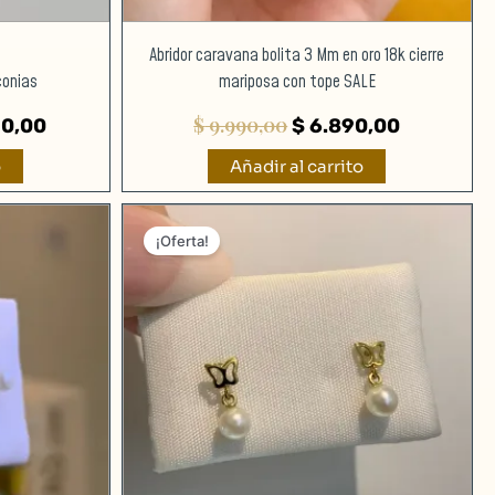
Abridor caravana bolita 3 Mm en oro 18k cierre
conias
mariposa con tope SALE
$
9.990,00
0,00
$
6.890,00
o
Añadir al carrito
El
El
El
precio
precio
precio
¡Oferta!
l
actual
original
actual
es:
era:
es:
,00.
$ 4.290,00.
$ 7.300,00.
$ 4.990,0