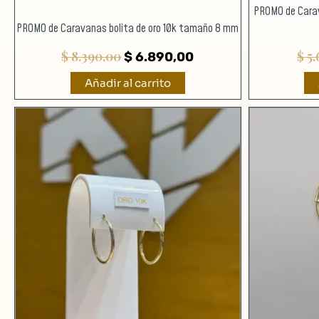
PROMO de Carav
PROMO de Caravanas bolita de oro 10k tamaño 8 mm
$
8.390,00
$
5.
$
6.890,00
Añadir al carrito