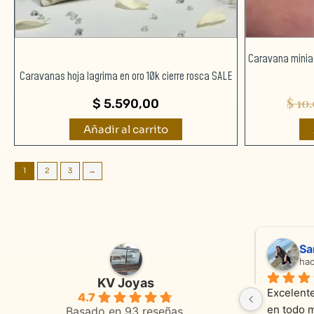
Caravana miniat
Caravanas hoja lagrima en oro 10k cierre rosca SALE
$
10.
$
5.590,00
Añadir al carrito
1
2
3
→
Adriana Ghisoli
Sa
hace 3 meses
ha
KV Joyas
Muy buena atención, con amabilidad y 
Excelente
4.7
 
orientaciones convenientes 
en todo 
Basado en 93 reseñas.