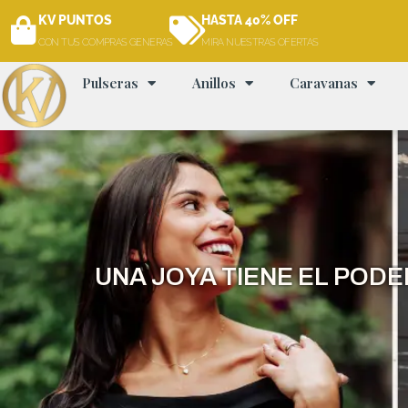
Ir
KV PUNTOS
HASTA 40% OFF
al
CON TUS COMPRAS GENERAS
MIRA NUESTRAS OFERTAS
contenido
Pulseras
Anillos
Caravanas
UNA JOYA TIENE EL POD