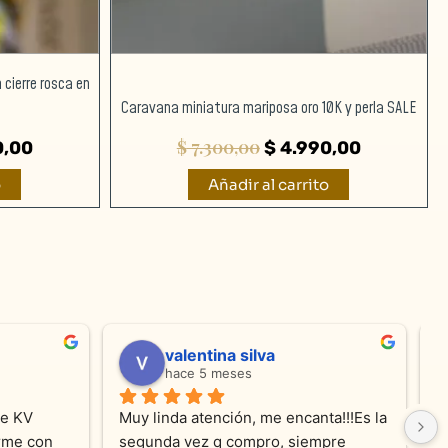
 cierre rosca en
Caravana miniatura mariposa oro 10K y perla SALE
$
7.300,00
0,00
$
4.990,00
o
Añadir al carrito
valentina silva
hace 5 meses
e KV 
Muy linda atención, me encanta!!!Es la 
E
me con 
segunda vez q compro, siempre 
r