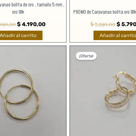
anas bolita de oro , tamaño 5 mm ,
oro 10k
PROMO de Caravanas bolita oro 1
690,00
$
7.290,00
$
4.190,00
$
5.790
Añadir al carrito
Añadir al carrit
El
precio
¡Oferta!
origina
era:
$ 23.99