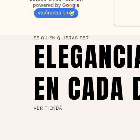
powered by
G
o
o
g
l
e
valóranos en
s 
as
SE QUIEN QUIERAS SER
ELEGANCI
EN CADA 
VER TIENDA