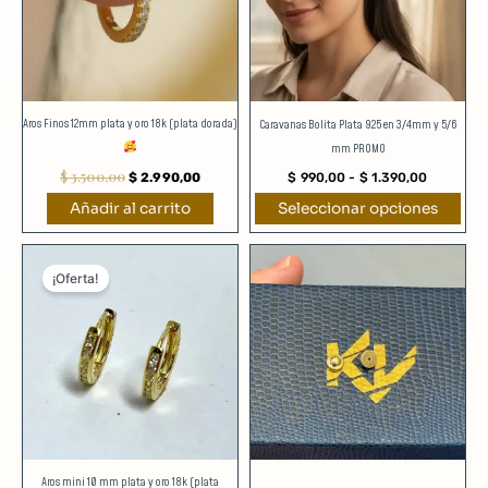
Las
opciones
se
pueden
elegir
Aros Finos 12mm plata y oro 18k (plata dorada)
Caravanas Bolita Plata 925 en 3/4mm y 5/6
en
mm PROMO
la
$
3.500,00
$
2.990,00
$
990,00
-
$
1.390,00
página
Añadir al carrito
Seleccionar opciones
de
producto
El
El
precio
precio
¡Oferta!
original
actual
era:
es:
$ 3.290,00.
$ 2.390,00.
Aros mini 10 mm plata y oro 18k (plata