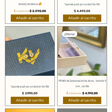
dorada) tendencia
Tapones push por unidad Oro 18k
$
3.290,00
$
2.390,00
$
4.490,00
Añadir al carrito
Añadir al carrito
El
El
precio
precio
¡Oferta!
original
actual
era:
es:
$ 5.690,00.
$ 4.190,0
PROMO de Caravanas bolita de oro , tamaño 5
mm , oro 10k
Tapones push por unidad en Oro 10k
$
5.690,00
$
2.990,00
$
4.190,00
Añadir al carrito
Añadir al carrito
El
El