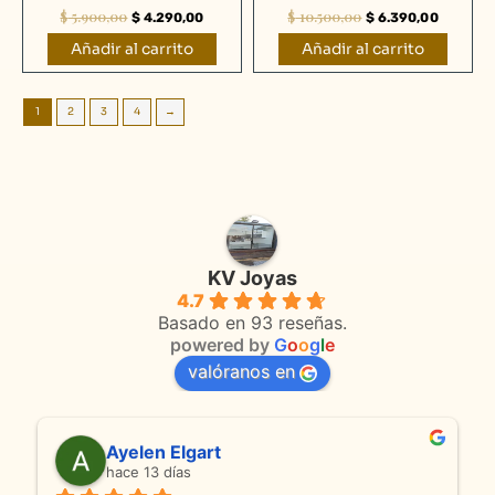
$
5.900,00
$
10.500,00
$
4.290,00
$
6.390,00
Añadir al carrito
Añadir al carrito
1
2
3
4
→
KV Joyas
4.7
Basado en 93 reseñas.
powered by
G
o
o
g
l
e
valóranos en
Anmamaca
hace 23 días