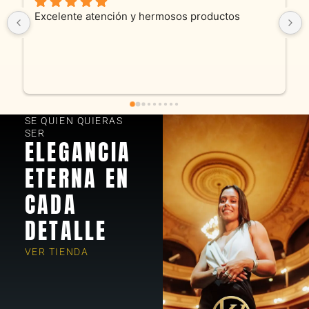
Son absolutamente espectaculares tanto 
productos como atencion. Hoy recibimos alianza 
y cadenita que mandamos a reparar, el trabajo 
fue excelente. Somos clientes y estamos 
encantados! Muchas gracias KV joyas
SE QUIEN QUIERAS
SER
ELEGANCIA
ETERNA EN
CADA
DETALLE
VER TIENDA