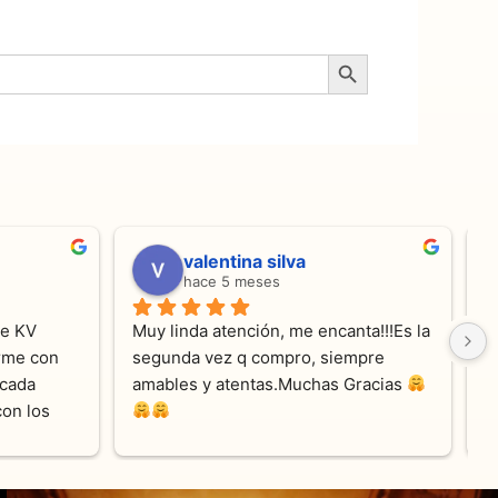
Botón de búsqueda
valentina silva
hace 5 meses
e KV 
Muy linda atención, me encanta!!!Es la 
E
me con 
segunda vez q compro, siempre 
r
cada 
amables y atentas.Muchas Gracias 
on los 
0% 