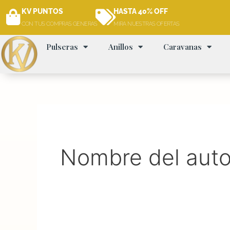
Ir
KV PUNTOS
HASTA 40% OFF
al
CON TUS COMPRAS GENERAS
MIRA NUESTRAS OFERTAS
contenido
Pulseras
Anillos
Caravanas
Nombre del aut