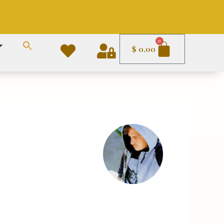
Carrito
0
$
0,00