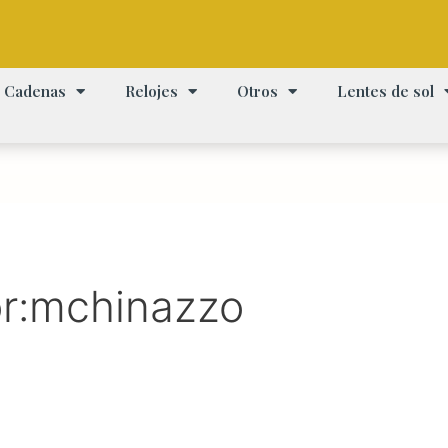
Cadenas
Relojes
Otros
Lentes de sol
or:mchinazzo