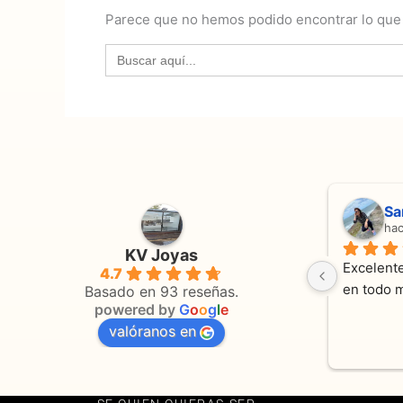
Parece que no hemos podido encontrar lo que
Buscar:
Adriana Ghisoli
Sa
hace 3 meses
ha
KV Joyas
Muy buena atención, con amabilidad y 
Excelente
4.7
 
orientaciones convenientes 
en todo 
Basado en 93 reseñas.
powered by
G
o
o
g
l
e
valóranos en
s 
as